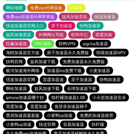
网站地图
免费vqn外网加速
小蓝鸟
免费vps加速器外网苹果版
旋风加速度器
快连加速器
快连加速器官网入口
原子加速器
快鸭加速器
旋风加速度器
外网网址导航
软件中心
雷霆加速
狂飙加速器
哔咔漫画
快鸭VPN
pigcha加速器
海鸥加速器官方版
原子加速器永久免费版
快喵加速器NPV
快鸭官网
旋风加速下载
免费加速器永久免费版
银河加速海外网络
加速器ins免费下载
小麦加速器
优途加速器官网
雷霆加器速
原子加速器
快鸭加速器
啊哈加速器
旋风加速下载
全球加速器下载
iphone加速器哪个好
快柠檬加速器1.08
小火箭加速器安卓
雷霆加速
雷霆加速
免登录加速器梯子
黑洞加速器最新版
小黄鸭vp加速
免费的加速器推荐
小黄鸭vp加速
快连官网
安易加速器
快柠檬
永久免费vqn加速外网
毒舌加速器破解版永久免费