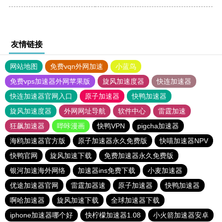
友情链接
网站地图
免费vqn外网加速
小蓝鸟
免费vps加速器外网苹果版
旋风加速度器
快连加速器
快连加速器官网入口
原子加速器
快鸭加速器
旋风加速度器
外网网址导航
软件中心
雷霆加速
狂飙加速器
哔咔漫画
快鸭VPN
pigcha加速器
海鸥加速器官方版
原子加速器永久免费版
快喵加速器NPV
快鸭官网
旋风加速下载
免费加速器永久免费版
银河加速海外网络
加速器ins免费下载
小麦加速器
优途加速器官网
雷霆加器速
原子加速器
快鸭加速器
啊哈加速器
旋风加速下载
全球加速器下载
iphone加速器哪个好
快柠檬加速器1.08
小火箭加速器安卓