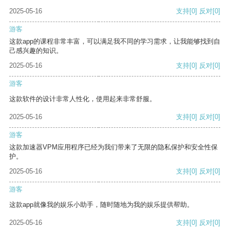
2025-05-16
支持
[0]
反对
[0]
游客
这款app的课程非常丰富，可以满足我不同的学习需求，让我能够找到自
己感兴趣的知识。
2025-05-16
支持
[0]
反对
[0]
游客
这款软件的设计非常人性化，使用起来非常舒服。
2025-05-16
支持
[0]
反对
[0]
游客
这款加速器VPM应用程序已经为我们带来了无限的隐私保护和安全性保
护。
2025-05-16
支持
[0]
反对
[0]
游客
这款app就像我的娱乐小助手，随时随地为我的娱乐提供帮助。
2025-05-16
支持
[0]
反对
[0]