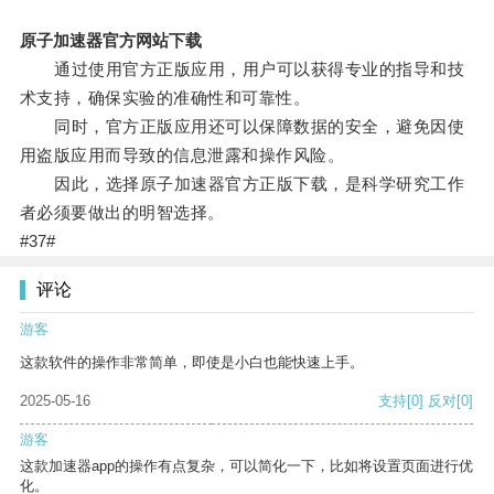
原子加速器官方网站下载
通过使用官方正版应用，用户可以获得专业的指导和技
术支持，确保实验的准确性和可靠性。
同时，官方正版应用还可以保障数据的安全，避免因使
用盗版应用而导致的信息泄露和操作风险。
因此，选择原子加速器官方正版下载，是科学研究工作
者必须要做出的明智选择。
#37#
评论
游客
这款软件的操作非常简单，即使是小白也能快速上手。
2025-05-16
支持
[0]
反对
[0]
游客
这款加速器app的操作有点复杂，可以简化一下，比如将设置页面进行优
化。