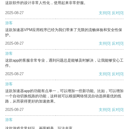
这款软件的设计非常人性化，使用起来非常舒服。
2025-08-27
支持
[0]
反对
[0]
游客
这款加速器VPM应用程序已经为我们带来了无限的流畅体验和安全性保
护。
2025-08-27
支持
[0]
反对
[0]
游客
这款app的客服非常专业，遇到问题总是能够及时解决，让我能够安心工
作。
2025-08-27
支持
[0]
反对
[0]
游客
这款加速器app的功能有点单一，可以增加一些新功能。比如，可以增加
一个自动切换线路的功能，这样就可以根据网络情况自动选择最优的线
路，从而获得更好的加速效果。
2025-08-27
支持
[0]
反对
[0]
游客
这款游戏非常好玩，画面精美，玩法丰富。